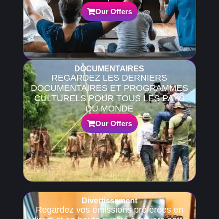
Our Offers
DOCUMENTAIRES
REGARDEZ LES DERNIERS
DOCUMENTAIRES ET PROGRAMMES
CULTURELS POUR TOUS LES PAYS
DU MONDE
Our Offers
Divertissement
Regardez vos émissions préférées en