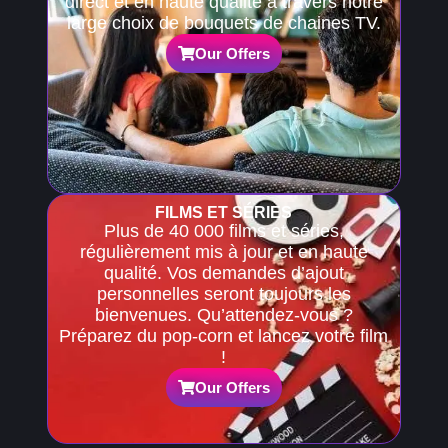
direct et en haute qualité à travers notre
large choix de bouquets de chaines TV.
Our Offers
FILMS ET SÉRIES
Plus de 40 000 films et séries,
régulièrement mis à jour et en haute
qualité. Vos demandes d’ajout
personnelles seront toujours les
bienvenues. Qu’attendez-vous ?
Préparez du pop-corn et lancez votre film
!
Our Offers